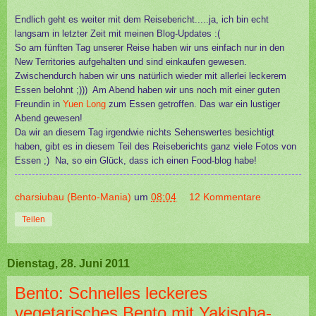
Endlich geht es weiter mit dem Reisebericht.....ja, ich bin echt
langsam in letzter Zeit mit meinen Blog-Updates :(
So am fünften Tag unserer Reise haben wir uns einfach nur in den
New Territories aufgehalten und sind einkaufen gewesen.
Zwischendurch haben wir uns natürlich wieder mit allerlei leckerem
Essen belohnt ;))) Am Abend haben wir uns noch mit einer guten
Freundin in
Yuen Long
zum Essen getroffen. Das war ein lustiger
Abend gewesen!
Da wir an diesem Tag irgendwie nichts Sehenswertes besichtigt
haben, gibt es in diesem Teil des Reiseberichts ganz viele Fotos von
Essen ;) Na, so ein Glück, dass ich einen Food-blog habe!
charsiubau (Bento-Mania)
um
08:04
12 Kommentare
Teilen
Dienstag, 28. Juni 2011
Bento: Schnelles leckeres
vegetarisches Bento mit Yakisoba-