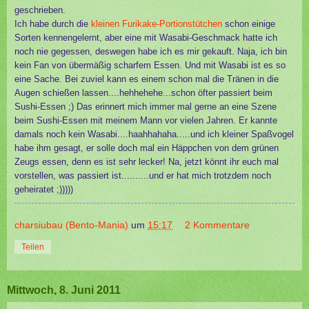
geschrieben.
Ich habe durch die
kleinen Furikake-Portionstütchen
schon einige
Sorten kennengelernt, aber eine mit Wasabi-Geschmack hatte ich
noch nie gegessen, deswegen habe ich es mir gekauft. Naja, ich bin
kein Fan von übermäßig scharfem Essen. Und mit Wasabi ist es so
eine Sache. Bei zuviel kann es einem schon mal die Tränen in die
Augen schießen lassen....hehhehehe...schon öfter passiert beim
Sushi-Essen ;) Das erinnert mich immer mal gerne an eine Szene
beim Sushi-Essen mit meinem Mann vor vielen Jahren. Er kannte
damals noch kein Wasabi....haahhahaha.....und ich kleiner Spaßvogel
habe ihm gesagt, er solle doch mal ein Häppchen von dem grünen
Zeugs essen, denn es ist sehr lecker! Na, jetzt könnt ihr euch mal
vorstellen, was passiert ist..........und er hat mich trotzdem noch
geheiratet ;)))))
charsiubau (Bento-Mania)
um
15:17
2 Kommentare
Teilen
Mittwoch, 8. Juni 2011